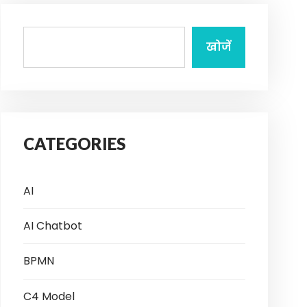
खोजें
CATEGORIES
AI
AI Chatbot
BPMN
C4 Model