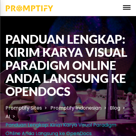
PANDUAN LENGKAP:
KIRIM KARYA VISUAL
PARADIGM ONLINE
ANDA LANGSUNG KE
OPENDOCS
Promptify Sites
Promptify Indonesian
Blog
AI
Panduan Lengkap: Kirim Karya Visual Paradigm
Online Anda Langsung ke OpenDocs