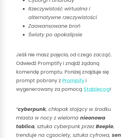
Cyborgi i androidy
Rzeczywistość wirtualna i
alternatywne rzeczywistości
Zaawansowane broń
Światy po apokalipsie
Jeśli nie masz pojęcia, od czego zacząć.
Odwiedź Promptify i znajdź żądaną
komendę promptu. Poniżej znajduje się
prompt pobrany z
Prompify
i
wygenerowany za pomocą
Stablecog
!
“
cyberpunk
, chłopak stojący w środku
miasta w nocy z wieloma
nieonowa
tablica
, sztuka cyberpunk przez
Beeple
,
trenduje na cgsociety, sztuka cyfrowa,
sen