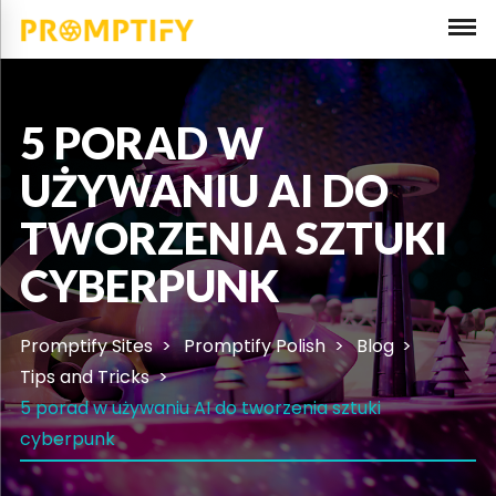
5 PORAD W
UŻYWANIU AI DO
TWORZENIA SZTUKI
CYBERPUNK
Promptify Sites
Promptify Polish
Blog
Tips and Tricks
5 porad w używaniu AI do tworzenia sztuki
cyberpunk