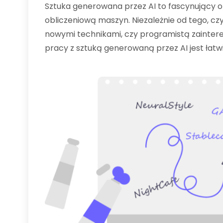
Sztuka generowana przez AI to fascynujący o
obliczeniową maszyn. Niezależnie od tego, c
nowymi technikami, czy programistą zainter
pracy z sztuką generowaną przez AI jest łatwi