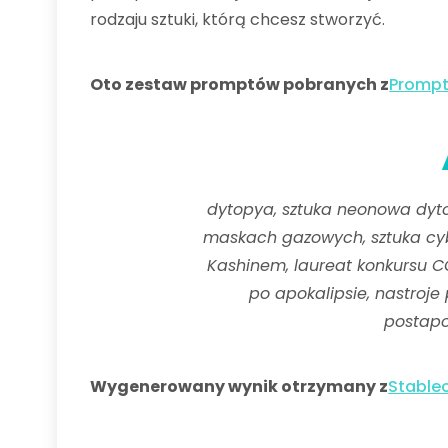
rodzaju sztuki, którą chcesz stworzyć.
Oto zestaw promptów pobranych z
Prompti
dytopya, sztuka neonowa dytop
maskach gazowych, sztuka cy
Kashinem, laureat konkursu CG
po apokalipsie, nastroje
postapo
Wygenerowany wynik otrzymany z
Stable