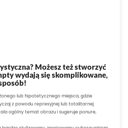
rtystyczna? Możesz też stworzyć
pty wydają się skomplikowane,
 sposób!
żonego lub hipotetycznego miejsca, gdzie
yczaj z powodu represyjnej lub totalitarnej
tala ogólny temat obrazu i sugeruje ponure,
 bardzo stylizowany, inspirowany cyberpunkiem