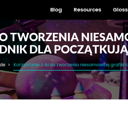
Blog
Resources
Gloss
DO TWORZENIA NIESAM
DNIK DLA POCZĄTKUJ
ide
Korzystanie z AI do tworzenia niesamowitej grafik