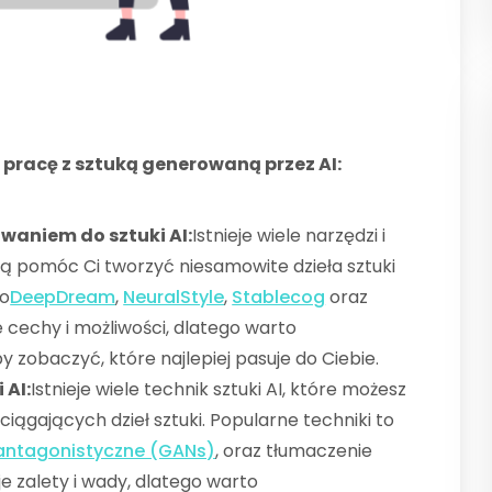
 pracę z sztuką generowaną przez AI:
waniem do sztuki AI:
Istnieje wiele narzędzi i
ą pomóc Ci tworzyć niesamowite dzieła sztuki
to
DeepDream
,
NeuralStyle
,
Stablecog
oraz
e cechy i możliwości, dlatego warto
zobaczyć, które najlepiej pasuje do Ciebie.
 AI:
Istnieje wiele technik sztuki AI, które możesz
iągających dzieł sztuki. Popularne techniki to
 antagonistyczne (GANs)
, oraz tłumaczenie
e zalety i wady, dlatego warto